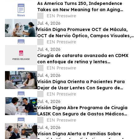
As America Turns 250, Independence
Takes on New Meaning for an Aging
Nation
EIN Presswire
Jul. 4, 2026
Visión Digna Promueve OCT de Mácula,
OCT de Nervio Óptico, Campos Visuales,
Topografía y Retinografía en CDMX
EIN Presswire
Jul. 4, 2026
Cirugía de catarata avanzada en CDMX
con enfoque de retina y lentes
intraoculares para visión de lejos y cerca
EIN Presswire
Jul. 4, 2026
Visión Digna Orienta a Pacientes Para
Dejar de Usar Lentes Con Seguro de
Gastos Médicos Mayores
EIN Presswire
Jul. 4, 2026
Visión Digna Abre Programa de Cirugía
LASIK Con Seguro de Gastos Médicos
Mayores con GNP, Metlife y Seguros
EIN Presswire
Monterrey
Jul. 4, 2026
Vision Digna Alerta a Familias Sobre