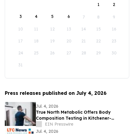
1
2
3
4
5
6
7
8
9
10
11
12
13
14
15
16
17
18
19
20
21
22
23
24
25
26
27
28
29
30
31
Press releases published on July 4, 2026
Jul. 4, 2026
True North Metabolic Offers Body
Composition Testing in Kitchener-
Waterloo
EIN Presswire
Jul. 4, 2026